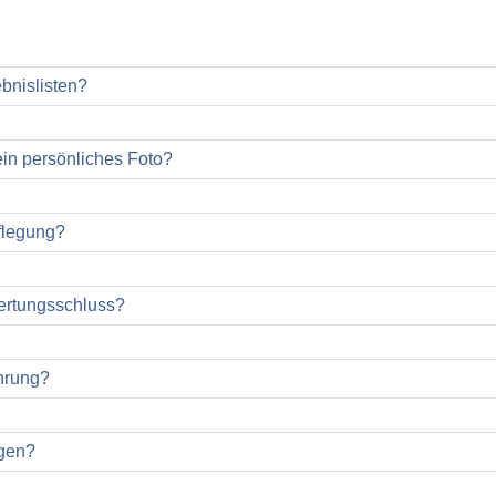
ebnislisten?
n persönliches Foto?
pflegung?
Wertungsschluss?
hrung?
erden die schnellsten 3 Damen sowie Herren der jeweiligen B
ngen?
eehrt (Staffel ausschließlich erster Platz). Der genaue Zeitplan
kanntgegeben.