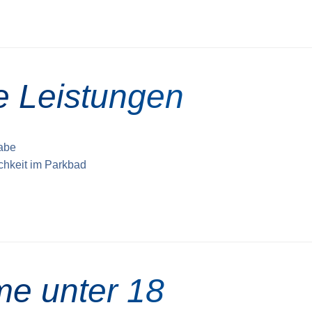
te Leistungen
labe
chkeit im Parkbad
me unter 18