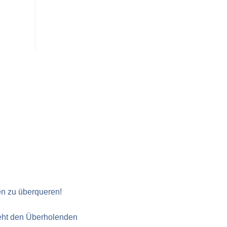
en zu überqueren!
teht den Über­holenden