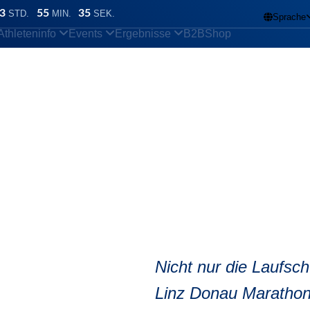
3
55
34
STD.
MIN.
SEK.
Sprache

Athleteninfo
Events
Ergebnisse
B2B
Shop
hon
/
Gibt es eine Siegerehrung?
nline Skating Hal
Nicht nur die Laufs
Linz Donau Marathon