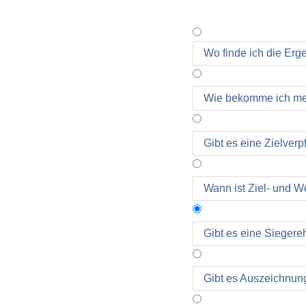
Wo finde ich die Erg
Wie bekomme ich mei
Gibt es eine Zielver
Wann ist Ziel- und 
Gibt es eine Siegere
Ja! Am Marathontag w
Gibt es Auszeichnu
Bühne am Hauptplatz g
unserer Website be