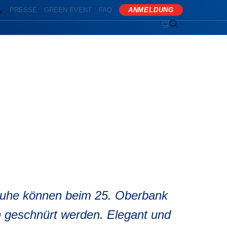
PRESSE
GREEN EVENT
FAQ
ANMELDUNG


bmarathon
chuhe können beim 25. Oberbank
 geschnürt werden. Elegant und