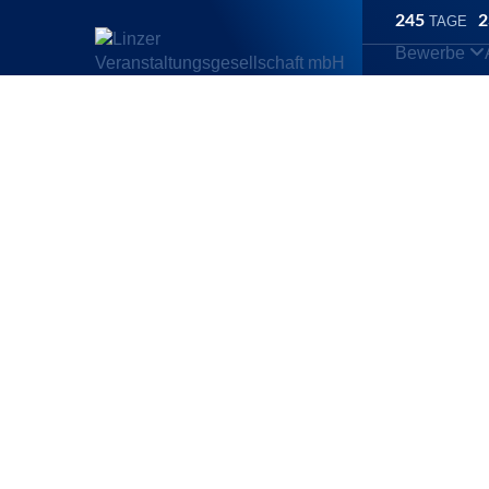
245
2
TAGE
Bewerbe
Linz Marathon
/
Bewerbe
/
Fischer Brot Inline Skating Halbmarat
Fischer Brot I