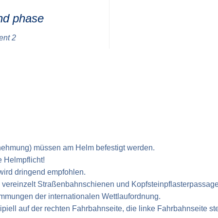
nd phase
ent 2
tnehmung) müssen am Helm befestigt werden.
 Helmpflicht!
wird dringend empfohlen.
d vereinzelt Straßen­bahnschienen und Kopf­steinpflaster­passag
immungen der internationalen Wettlaufordnung.
ipiell auf der rechten Fahrbahnseite, die linke Fahrbahnseite s