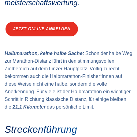
meisterschafts­wertung.
Verkehrsinfo
Treue Clubs
Special Olympics Run
Service der Linz Linien
Zeitmessung
Zusatzwertungen
JETZT ONLINE ANMELDEN
Teilnahmebedingungen
Schule läuft
Feuerwehr läuft
Halbmarathon, keine halbe Sache:
Schon der halbe Weg
Staatsmeisterschaft
zur Marathon-Distanz führt in den stimmungsvollen
Zielbereich auf dem Linzer Hauptplatz. Völlig zurecht
bekommen auch die Halbmarathon-Finisher*innen auf
diese Weise nicht eine halbe, sondern die volle
Anerkennung. Für viele ist der Halb­marathon ein wichtiger
Schritt in Richtung klassische Distanz, für einige bleiben
die
21,1 Kilometer
das persönliche Limit.
Streckenführung