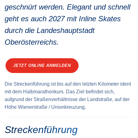
Verkehrsinfo
Treue Clubs
geschnürt werden. Elegant und schnell
Special Olympics Run
Service der Linz Linien
geht es auch 2027 mit Inline Skates
Zeitmessung
Zusatzwertungen
durch die Landeshauptstadt
Teilnahmebedingungen
Schule läuft
Oberösterreichs.
Feuerwehr läuft
Staatsmeisterschaft
JETZT ONLINE ANMELDEN
Die Streckenführung ist bis auf den letzten Kilometer ident
mit dem
Halbmara­thonkurs
. Das Ziel befindet sich,
aufgrund der Straßenverhältnisse der Landstraße, auf der
Höhe Wienerstraße / Union­kreuzung.
Streckenführung