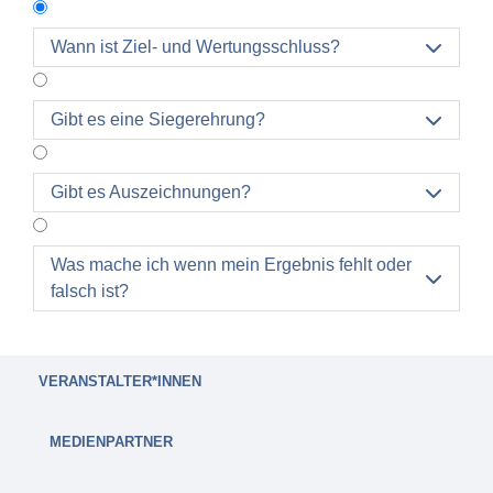
Wann ist Ziel- und Wertungsschluss?

Zielschluss für die Laufbewerbe ist um 15:30 Uhr.
Gibt es eine Siegerehrung?

Zielschluss für die rollenden Bewerbe ist um 09:30
Uhr.
Gibt es Auszeichnungen?

Was mache ich wenn mein Ergebnis fehlt oder

falsch ist?
VERANSTALTER*INNEN
MEDIENPARTNER