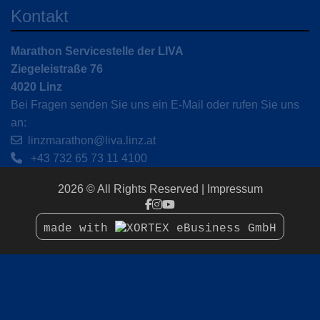
Kontakt
Marathon Servicestelle der LIVA
Ziegeleistraße 76
4020 Linz
Bei Fragen senden Sie uns ein E-Mail oder rufen Sie uns
an:
linzmarathon@liva.linz.at
+43 732 65 73 11 4100
2026 © All Rights Reserved
Impressum
made with