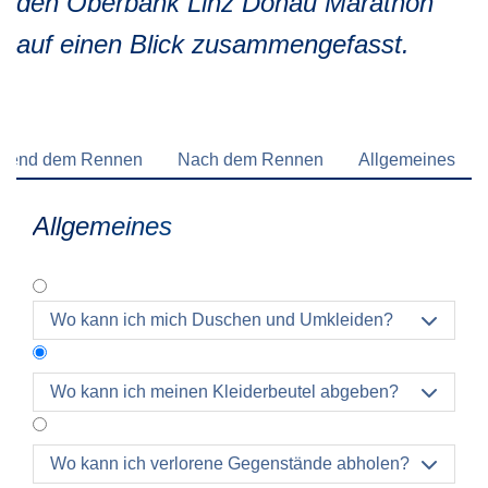
den Oberbank Linz Donau Marathon
Verkehrsinfo
Treue Clubs
auf einen Blick zusammengefasst.
Special Olympics Run
Service der Linz Linien
Zeitmessung
Zusatzwertungen
Teilnahmebedingungen
Schule läuft
rend dem Rennen
Nach dem Rennen
Allgemeines
Feuerwehr läuft
Staatsmeisterschaft
Allgemeines
Wo kann ich mich Duschen und Umkleiden?

Wo kann ich meinen Kleiderbeutel abgeben?

Die Kleiderbeutelabgabe findet ab 07:00 Uhr im
Wo kann ich verlorene Gegenstände abholen?

Brucknerhaus Linz statt. (Untere Donaulände 7)