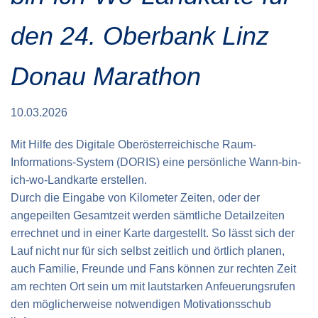
Verkehrsinfo
Treue Clubs
Special Olympics Run
den 24. Oberbank Linz
Service der Linz Linien
Zeitmessung
Zusatzwertungen
Donau Marathon
Teilnahmebedingungen
Schule läuft
Feuerwehr läuft
10.03.2026
Staatsmeisterschaft
Mit Hilfe des Digitale Oberösterreichische Raum-
Informations-System (DORIS) eine persönliche Wann-bin-
ich-wo-Landkarte erstellen.
Durch die Eingabe von Kilometer Zeiten, oder der
angepeilten Gesamtzeit werden sämtliche Detailzeiten
errechnet und in einer Karte dargestellt. So lässt sich der
Lauf nicht nur für sich selbst zeitlich und örtlich planen,
auch Familie, Freunde und Fans können zur rechten Zeit
am rechten Ort sein um mit lautstarken Anfeuerungsrufen
den möglicherweise notwendigen Motivationsschub