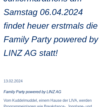
Verkehrsinfo
Treue Clubs
Special Olympics Run
Samstag 06.04.2024
Service der Linz Linien
Zeitmessung
Zusatzwertungen
findet heuer erstmals die
Teilnahmebedingungen
Schule läuft
Feuerwehr läuft
Family Party powered by
Staatsmeisterschaft
LINZ AG statt!
13.02.2024
Family Party powered by LINZ AG
Vom Kuddelmuddel, einem Hause der LIVA, werden
Programmeinlagen wie Breakdance-, Jonglage- und