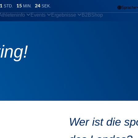
1
15
23
STD.
MIN.
SEK.
Sprache

Athleteninfo
Events
Ergebnisse
B2B
Shop
ting!
Wer ist die sp