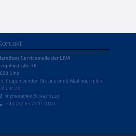
Kontakt
arathon Servicestelle der LIVA
iegeleistraße 76
020 Linz
ei Fragen senden Sie uns ein E-Mail oder rufen
ie uns an:
linzmarathon@liva.linz.at
+43 732 65 73 11 4100