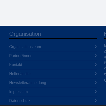
Organisation
M
Organisationsteam
Z
Partner*innen
4
B
Kontakt
S
Helferfamilie
Newsletteranmeldung
Impressum
Datenschutz