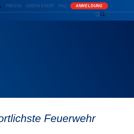
PRESSE
GREEN EVENT
FAQ
ANMELDUNG


ortlichste Feuerwehr