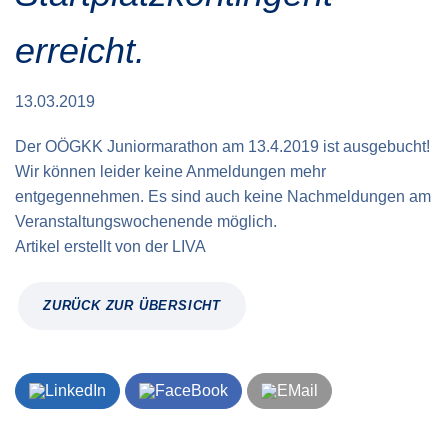
Verkehrsinfo
Treue Clubs
Special Olympics Run
erreicht.
Service der Linz Linien
Zeitmessung
Zusatzwertungen
Teilnahmebedingungen
13.03.2019
Schule läuft
Der OÖGKK Juniormarathon am 13.4.2019 ist ausgebucht!
Feuerwehr läuft
Wir können leider keine Anmeldungen mehr
Staatsmeisterschaft
entgegennehmen. Es sind auch keine Nachmeldungen am
Veranstaltungswochenende möglich.
Artikel erstellt von
der
LIVA
ZURÜCK ZUR ÜBERSICHT