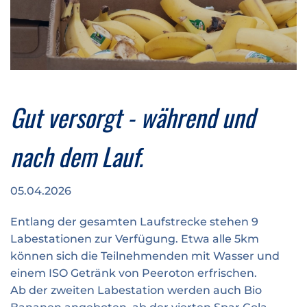
Medaillengravur
ÖGK Juniormarathon
Verkehrsinfo
Treue Clubs
Special Olympics Run
Service der Linz Linien
Zeitmessung
Zusatzwertungen
Teilnahmebedingungen
Schule läuft
Gut versorgt - während und
Feuerwehr läuft
Staatsmeisterschaft
nach dem Lauf.
05.04.2026
Entlang der gesamten Laufstrecke stehen 9
Labestationen zur Verfügung. Etwa alle 5km
können sich die Teilnehmenden mit Wasser und
einem ISO Getränk von Peeroton erfrischen.
Ab der zweiten Labestation werden auch Bio