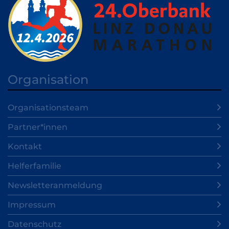
Organisation
Organisationsteam
Partner*innen
Kontakt
Helferfamilie
Newsletteranmeldung
Impressum
Datenschutz