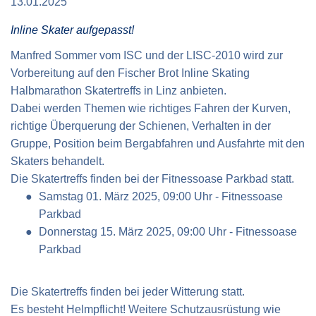
13.01.2025
Verkehrsinfo
Treue Clubs
Special Olympics Run
Inline Skater aufgepasst!
Service der Linz Linien
Zeitmessung
Zusatzwertungen
Manfred Sommer vom ISC und der LISC-2010 wird zur
Teilnahmebedingungen
Vorbereitung auf den Fischer Brot Inline Skating
Schule läuft
Halbmarathon Skatertreffs in Linz anbieten.
Feuerwehr läuft
Dabei werden Themen wie richtiges Fahren der Kurven,
richtige Überquerung der Schienen, Verhalten in der
Staatsmeisterschaft
Gruppe, Position beim Bergabfahren und Ausfahrte mit den
Skaters behandelt.
Die Skatertreffs finden bei der Fitnessoase Parkbad statt.
Samstag 01. März 2025, 09:00 Uhr - Fitnessoase
Parkbad
Donnerstag 15. März 2025, 09:00 Uhr - Fitnessoase
Parkbad
Die Skatertreffs finden bei jeder Witterung statt.
Es besteht Helmpflicht! Weitere Schutzausrüstung wie