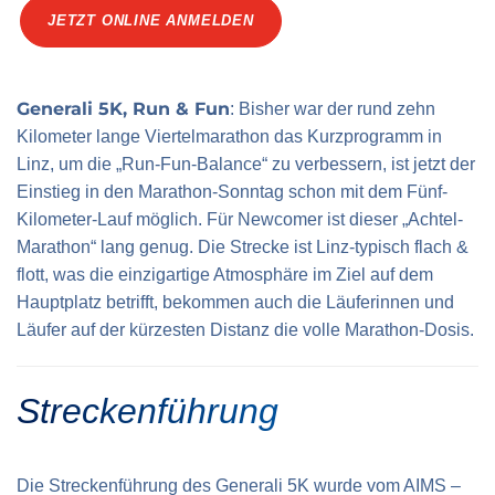
Verkehrsinfo
Treue Clubs
JETZT ONLINE ANMELDEN
Special Olympics Run
Service der Linz Linien
Zeitmessung
Zusatzwertungen
Teilnahmebedingungen
Generali 5K, Run & Fun
: Bisher war der rund zehn
Schule läuft
Kilometer lange Viertelmarathon das Kurzprogramm in
Linz, um die „Run-Fun-Balance“ zu verbessern, ist jetzt der
Feuerwehr läuft
Einstieg in den Marathon-Sonntag schon mit dem Fünf-
Staatsmeisterschaft
Kilometer-Lauf möglich. Für Newcomer ist dieser „Achtel-
Marathon“ lang genug. Die Strecke ist Linz-typisch flach &
flott, was die einzigartige Atmosphäre im Ziel auf dem
Hauptplatz betrifft, bekommen auch die Läuferinnen und
Läufer auf der kürzesten Distanz die volle Marathon-Dosis.
Streckenführung
Die Streckenführung des Generali 5K wurde vom AIMS –