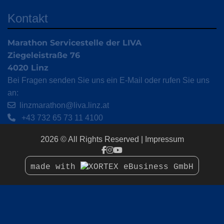
Kontakt
Marathon Servicestelle der LIVA
Ziegeleistraße 76
4020 Linz
Bei Fragen senden Sie uns ein E-Mail oder rufen Sie uns
an:
linzmarathon@liva.linz.at
+43 732 65 73 11 4100
2026 © All Rights Reserved
Impressum
made with