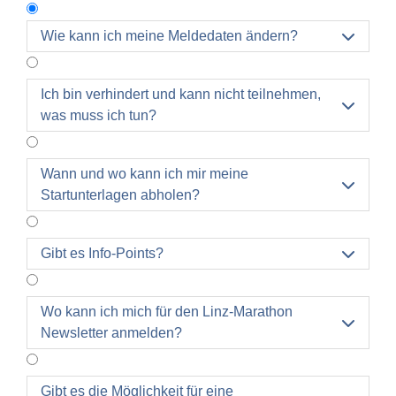
Wie kann ich meine Meldedaten ändern?

Änderungswünsche (Tippfehler) können Sie
Ich bin verhindert und kann nicht teilnehmen,

selbstständig in Ihrem Profil durchführen.
was muss ich tun?
Tippfehler im Namen senden Sie bitte an
linzmarathon@liva.linz.at
.
Ein Teilnehmertausch ist gebührenpflichtig und
Wann und wo kann ich mir meine

Startunterlagen abholen?
kann ebenfalls über das Profil durchgeführt
werden.
Ein Wertungswechsel kann selbständig über das
Gibt es Info-Points?

Profil durchgeführt werden. Bei einem Downgrade
wird der Differenzbetrag nicht erstattet, bei einem
Upgrade wird der Differenzbetrag zum aktuell
Wo kann ich mich für den Linz-Marathon

gültigen Kontingentpreis verrechnet. Nach dem
Newsletter anmelden?
18. März 2027 werden zusätzlich € 10,-
Bearbeitungsgebühr verrechnet.
Gibt es die Möglichkeit für eine