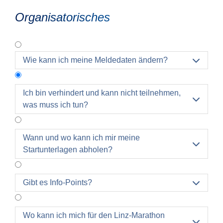
Organisatorisches
Wie kann ich meine Meldedaten ändern?

Ich bin verhindert und kann nicht teilnehmen,

was muss ich tun?
Nach getätigter Anmeldung ist ein Stornierung des
Wann und wo kann ich mir meine

Startplatzes nicht mehr möglich.
Startunterlagen abholen?
Es besteht die Möglichkeit eines
Teilnehmertausches. Ein Teilnehmertausch kann
gegen eine Bearbeitungsgebühr von €10,-
Gibt es Info-Points?

selbstständig im Profil durchgeführt werden.
Eine Überschreibung der Anmeldung auf das
Wo kann ich mich für den Linz-Marathon
nächste Jahr ist nur einmalig möglich und es fallen
