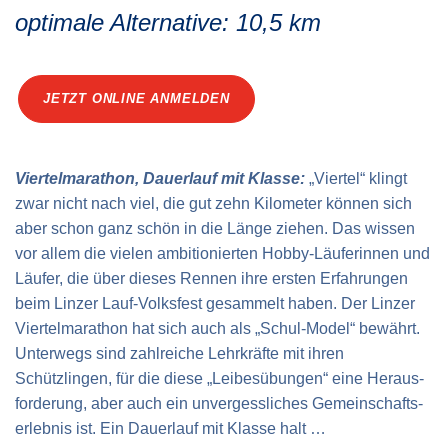
Verkehrsinfo
Treue Clubs
optimale Alternative: 10,5 km
Special Olympics Run
Service der Linz Linien
Zeitmessung
Zusatzwertungen
Teilnahmebedingungen
JETZT ONLINE ANMELDEN
Schule läuft
Feuerwehr läuft
Viertelmarathon, Dauerlauf mit Klasse:
„Viertel“ klingt
Staatsmeisterschaft
zwar nicht nach viel, die gut zehn Kilometer können sich
aber schon ganz schön in die Länge ziehen. Das wissen
vor allem die vielen ambitionierten Hobby-Läuferinnen und
Läufer, die über dieses Rennen ihre ersten Erfahrungen
beim Linzer Lauf-Volksfest gesammelt haben. Der Linzer
Viertelmarathon hat sich auch als „Schul-Model“ bewährt.
Unterwegs sind zahlreiche Lehrkräfte mit ihren
Schützlingen, für die diese „Leibesübungen“ eine Heraus­
forderung, aber auch ein unvergessliches Gemeinschafts­
erlebnis ist. Ein Dauerlauf mit Klasse halt …