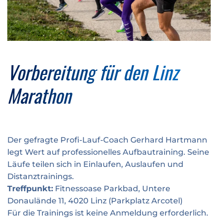
Medaillengravur
ÖGK Juniormarathon
Verkehrsinfo
Treue Clubs
Special Olympics Run
Service der Linz Linien
Zeitmessung
Zusatzwertungen
Teilnahmebedingungen
Vorbereitung für den Linz
Schule läuft
Feuerwehr läuft
Marathon
Staatsmeisterschaft
Der gefragte Profi-Lauf-Coach Gerhard Hartmann
legt Wert auf professionelles Aufbautraining. Seine
Läufe teilen sich in Einlaufen, Auslaufen und
Distanztrainings.
Treffpunkt:
Fitnessoase Parkbad, Untere
Donaulände 11, 4020 Linz (Parkplatz Arcotel)
Für die Trainings ist keine Anmeldung erforderlich.