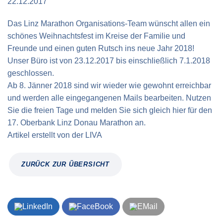
22.12.2017
Verkehrsinfo
Treue Clubs
Special Olympics Run
Service der Linz Linien
Das Linz Marathon Organisations-Team wünscht allen ein
Zeitmessung
schönes Weihnachtsfest im Kreise der Familie und
Zusatzwertungen
Teilnahmebedingungen
Freunde und einen guten Rutsch ins neue Jahr 2018!
Schule läuft
Unser Büro ist von 23.12.2017 bis einschließlich 7.1.2018
geschlossen.
Feuerwehr läuft
Ab 8. Jänner 2018 sind wir wieder wie gewohnt erreichbar
Staatsmeisterschaft
und werden alle eingegangenen Mails bearbeiten. Nutzen
Sie die freien Tage und melden Sie sich gleich
hier
für den
17. Oberbank Linz Donau Marathon an.
Artikel erstellt von
der
LIVA
ZURÜCK ZUR ÜBERSICHT