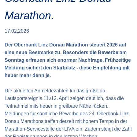
Verkehrsinfo
Treue Clubs
Special Olympics Run
Marathon.
Service der Linz Linien
Zeitmessung
Zusatzwertungen
Teilnahmebedingungen
17.02.2026
Schule läuft
Der Oberbank Linz Donau Marathon steuert 2026 auf
Feuerwehr läuft
eine neue Bestmarke zu. Besonders die Bewerbe am
Staatsmeisterschaft
Sonntag erfreuen sich enormer Nachfrage. Frühzeitige
Meldung sichert den Startplatz - diese Empfehlung gilt
heuer mehr denn je.
Die aktuellen Anmeldezahlen für das große oö.
Laufsportereignis 11./12. April zeigen deutlich, dass die
Teilnahmelimits heuer in greifbare Nähe rücken.
Meldungen für sämtliche Bewerbe des 24. Oberbank Linz
Donau Marathons treffen derzeit mit hohem Tempo in der
Marathon-Servicestelle der LIVA ein. Zudem steigt die Zahl
der Registrierungen in den letzten Wochen