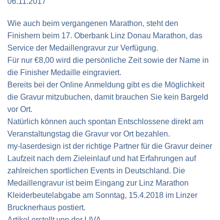
06.11.2017
Verkehrsinfo
Treue Clubs
Special Olympics Run
Service der Linz Linien
Wie auch beim vergangenen Marathon, steht den
Zeitmessung
Finishern beim 17. Oberbank Linz Donau Marathon, das
Zusatzwertungen
Teilnahmebedingungen
Service der Medaillengravur zur Verfügung.
Schule läuft
Für nur
€8,00
wird die persönliche Zeit sowie der Name in
die Finisher Medaille eingraviert.
Feuerwehr läuft
Bereits bei der Online Anmeldung gibt es die Möglichkeit
Staatsmeisterschaft
die Gravur mitzubuchen, damit brauchen Sie kein Bargeld
vor Ort.
Natürlich können auch spontan Entschlossene direkt am
Veranstaltungstag die Gravur vor Ort bezahlen.
my-laserdesign ist der richtige Partner für die Gravur deiner
Laufzeit nach dem Zieleinlauf und hat Erfahrungen auf
zahlreichen sportlichen Events in Deutschland. Die
Medaillengravur ist beim Eingang zur Linz Marathon
Kleiderbeutelabgabe am Sonntag, 15.4.2018 im Linzer
Brucknerhaus postiert.
Artikel erstellt von
der
LIVA