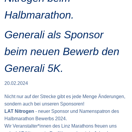
Verkehrsinfo
Treue Clubs
Special Olympics Run
Halbmarathon.
Service der Linz Linien
Zeitmessung
Zusatzwertungen
Teilnahmebedingungen
Generali als Sponsor
Schule läuft
Feuerwehr läuft
beim neuen Bewerb den
Staatsmeisterschaft
Generali 5K.
20.02.2024
Nicht nur auf der Strecke gibt es jede Menge Änderungen,
sondern auch bei unseren Sponsoren!
LAT Nitrogen
- neuer Sponsor und Namenspatron des
Halbmarathon Bewerbs 2024.
Wir Veranstalter*innen des Linz Marathons freuen uns